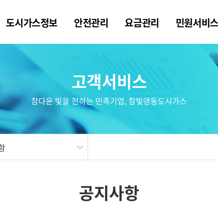
도시가스정보
안전관리
요금관리
민원서비
고객서비스
참다운 빛을 전하는 민족기업, 참빛영동도시가스
항
공지사항