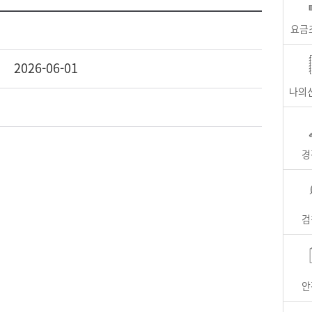
요금
2026-06-01
나의
경
검
안