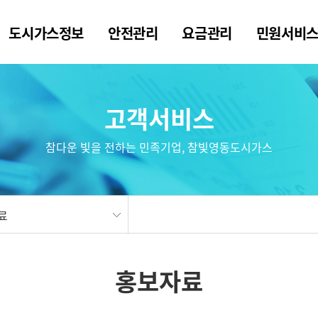
도시가스정보
안전관리
요금관리
민원서비
고객서비스
참다운 빛을 전하는 민족기업, 참빛영동도시가스
료
홍보자료