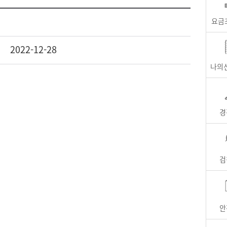
요금
2022-12-28
나의
경
검
안