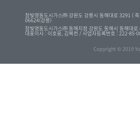
참빛영동도시가스㈜ 강원도 강릉시 동해대로 3291 ( 죽헌동 31
06624(강릉)
참빛영동도시가스㈜ 동해지점 강원도 동해시 동해대로 4477 
대표이사 : 이호웅, 김복천 / 사업자등록번호 : 222-85-0
Copyright © 2019 Yo