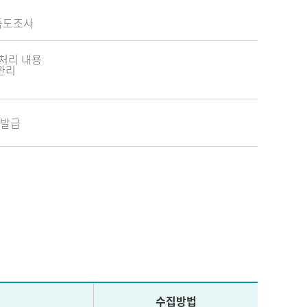
족도조사
 처리 내용
관리
 발급
수집방법